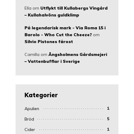
Ella
om
Utflykt till Kullabergs Vingård
– Kullahalvöns guldklimp
På legendarisk mark - Via Roma 15 i
Barolo - Who Cut the Cheeze?
om
Silvio Pistones fårost
Camilla
om
Ängsholmens Gårdsmejeri
– Vattenbufflar i Sverige
Kategorier
Apulien
1
Bröd
5
Cider
1