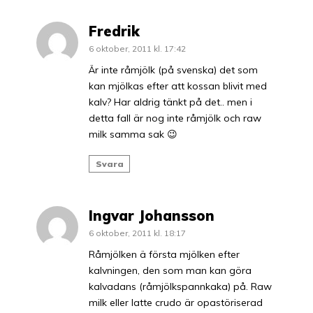
Fredrik
6 oktober, 2011 kl. 17:42
Är inte råmjölk (på svenska) det som
kan mjölkas efter att kossan blivit med
kalv? Har aldrig tänkt på det.. men i
detta fall är nog inte råmjölk och raw
milk samma sak 😉
Svara
Ingvar Johansson
6 oktober, 2011 kl. 18:17
Råmjölken ä första mjölken efter
kalvningen, den som man kan göra
kalvadans (råmjölkspannkaka) på. Raw
milk eller latte crudo är opastöriserad