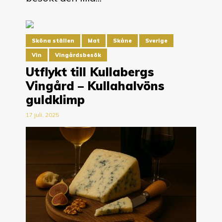
Sköna ställen
Mat
Skåne
Sverige
Vin
Vingårdsbesök
Utflykt till Kullabergs
Vingård – Kullahalvöns
guldklimp
17 juli, 2025