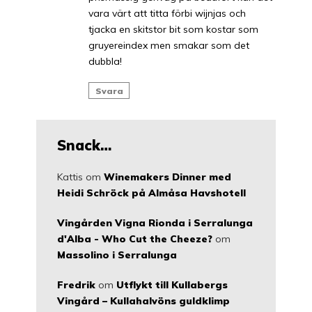
vara värt att titta förbi wijnjas och
tjacka en skitstor bit som kostar som
gruyereindex men smakar som det
dubbla!
Svara
Snack…
Kattis
om
Winemakers Dinner med
Heidi Schröck på Almåsa Havshotell
Vingården Vigna Rionda i Serralunga
d'Alba - Who Cut the Cheeze?
om
Massolino i Serralunga
Fredrik
om
Utflykt till Kullabergs
Vingård – Kullahalvöns guldklimp