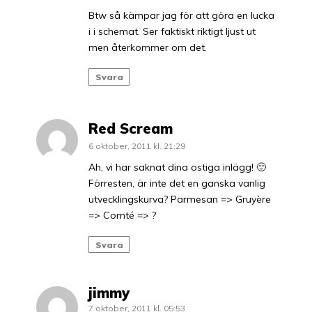
Btw så kämpar jag för att göra en lucka
i i schemat. Ser faktiskt riktigt ljust ut
men återkommer om det.
Svara
Red Scream
6 oktober, 2011 kl. 21:29
Ah, vi har saknat dina ostiga inlägg! 🙂
Förresten, är inte det en ganska vanlig
utvecklingskurva? Parmesan => Gruyère
=> Comté => ?
Svara
jimmy
7 oktober, 2011 kl. 05:53