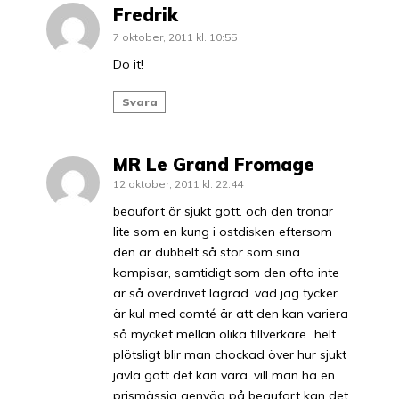
Fredrik
7 oktober, 2011 kl. 10:55
Do it!
Svara
MR Le Grand Fromage
12 oktober, 2011 kl. 22:44
beaufort är sjukt gott. och den tronar
lite som en kung i ostdisken eftersom
den är dubbelt så stor som sina
kompisar, samtidigt som den ofta inte
är så överdrivet lagrad. vad jag tycker
är kul med comté är att den kan variera
så mycket mellan olika tillverkare…helt
plötsligt blir man chockad över hur sjukt
jävla gott det kan vara. vill man ha en
prismässig genväg på beaufort kan det