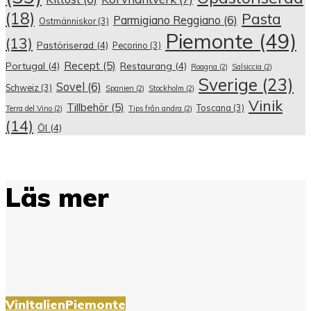
(18)
Pasta
Parmigiano Reggiano
(6)
Ostmänniskor
(3)
Piemonte
(49)
(13)
Pastöriserad
(4)
Pecorino
(3)
Recept
(5)
Portugal
(4)
Restaurang
(4)
Roagna
(2)
Salsiccia
(2)
Sverige
(23)
Sovel
(6)
Schweiz
(3)
Spanien
(2)
Stockholm
(2)
Vinik
Tillbehör
(5)
Toscana
(3)
Terra del Vino
(2)
Tips från andra
(2)
(14)
Öl
(4)
Läs mer
Vin
Italien
Piemonte