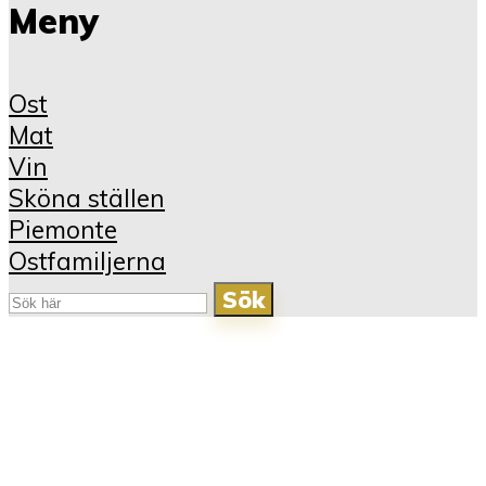
Meny
Ost
Mat
Vin
Sköna ställen
Piemonte
Ostfamiljerna
Sök