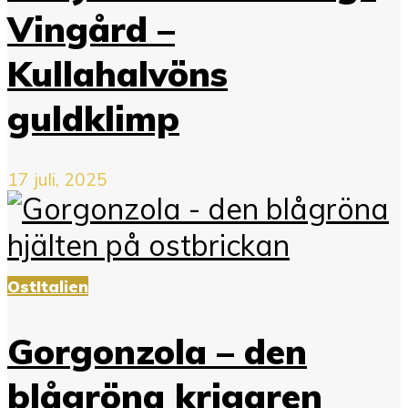
Vingård –
Kullahalvöns
guldklimp
17 juli, 2025
Ost
Italien
Gorgonzola – den
blågröna krigaren