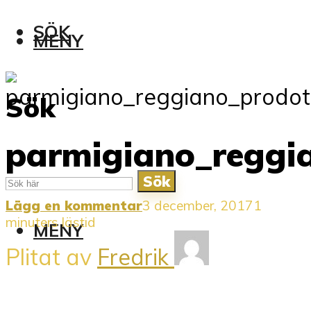
SÖK
MENY
Sök
parmigiano_reggi
Sök
Lägg en kommentar
3 december, 2017
1
minuters lästid
MENY
Plitat av
Fredrik