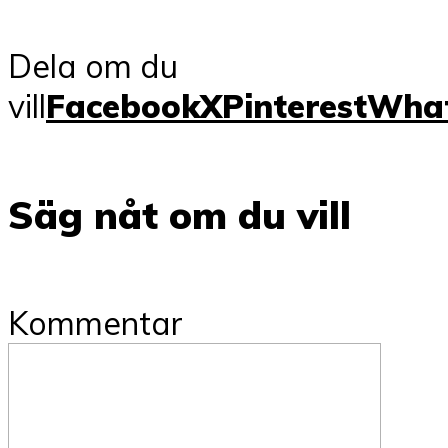
Dela om du
vill
Facebook
X
Pinterest
Wha
Säg nåt om du vill
Kommentar