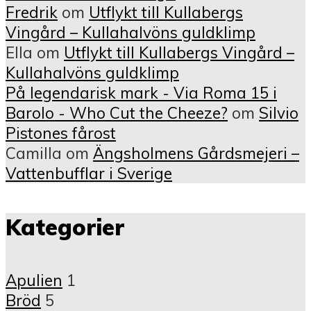
Fredrik
om
Utflykt till Kullabergs
Vingård – Kullahalvöns guldklimp
Ella
om
Utflykt till Kullabergs Vingård –
Kullahalvöns guldklimp
På legendarisk mark - Via Roma 15 i
Barolo - Who Cut the Cheeze?
om
Silvio
Pistones fårost
Camilla
om
Ängsholmens Gårdsmejeri –
Vattenbufflar i Sverige
Kategorier
Apulien
1
Bröd
5