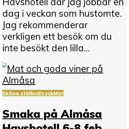
Havshotell där jag jobbar en
dag i veckan som hustomte.
Jag rekommenderar
verkligen ett besök om du
inte besökt den lilla...
Sköna ställen
Dryck
Mat
Smaka på Almåsa
Havshotell 6-8 feb