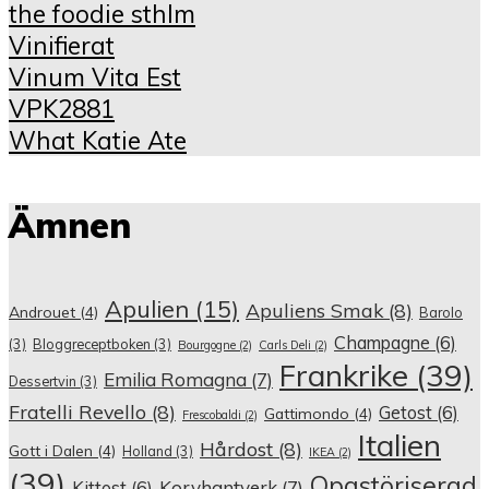
the foodie sthlm
Vinifierat
Vinum Vita Est
VPK2881
What Katie Ate
Ämnen
Apulien
(15)
Apuliens Smak
(8)
Androuet
(4)
Barolo
Champagne
(6)
(3)
Bloggreceptboken
(3)
Bourgogne
(2)
Carls Deli
(2)
Frankrike
(39)
Emilia Romagna
(7)
Dessertvin
(3)
Fratelli Revello
(8)
Getost
(6)
Gattimondo
(4)
Frescobaldi
(2)
Italien
Hårdost
(8)
Gott i Dalen
(4)
Holland
(3)
IKEA
(2)
(39)
Opastöriserad
Korvhantverk
(7)
Kittost
(6)