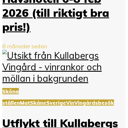
2026 (till riktigt bra
pris!)
8 månader sedan
Sköna
ställen
Mat
Skåne
Sverige
Vin
Vingårdsbesök
Utflykt till Kullabergs