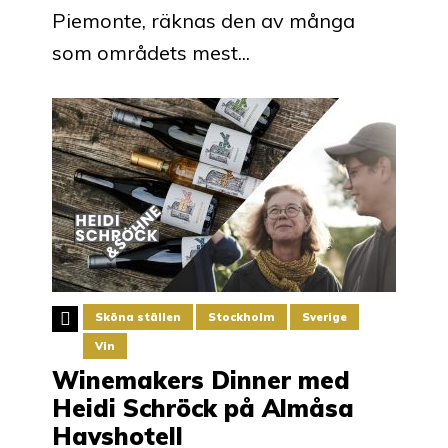
Piemonte, räknas den av många
som områdets mest...
Sköna ställen
Stockholm
Sverige
Vin
Winemakers Dinner med
Heidi Schröck på Almåsa
Havshotell