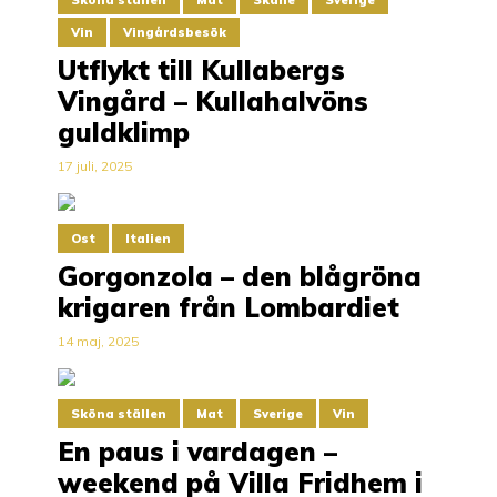
Sköna ställen
Mat
Skåne
Sverige
Vin
Vingårdsbesök
Utflykt till Kullabergs
Vingård – Kullahalvöns
guldklimp
17 juli, 2025
Ost
Italien
Gorgonzola – den blågröna
krigaren från Lombardiet
14 maj, 2025
Sköna ställen
Mat
Sverige
Vin
En paus i vardagen –
weekend på Villa Fridhem i