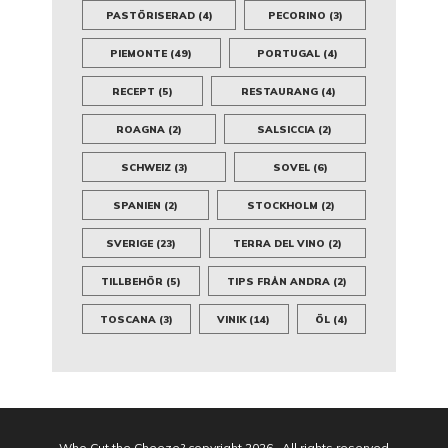
PASTÖRISERAD
(4)
PECORINO
(3)
PIEMONTE
(49)
PORTUGAL
(4)
RECEPT
(5)
RESTAURANG
(4)
ROAGNA
(2)
SALSICCIA
(2)
SCHWEIZ
(3)
SOVEL
(6)
SPANIEN
(2)
STOCKHOLM
(2)
SVERIGE
(23)
TERRA DEL VINO
(2)
TILLBEHÖR
(5)
TIPS FRÅN ANDRA
(2)
TOSCANA
(3)
VINIK
(14)
ÖL
(4)
Who Cut the Cheeze? copyright 2026 · All rights reserved