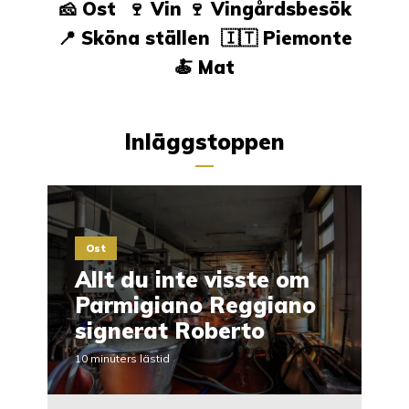
🧀
Ost
🍷
Vin
🍷
Vingårdsbesök
📍
Sköna ställen
🇮🇹
Piemonte
🍝
Mat
Inläggstoppen
Ost
Allt du inte visste om
Parmigiano Reggiano
signerat Roberto
10 minuters lästid