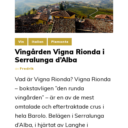
Vin
Italien
Piemonte
Vingården Vigna Rionda i
Serralunga d’Alba
av
Fredrik
Vad är Vigna Rionda? Vigna Rionda
– bokstavligen ”den runda
vingården” – är en av de mest
omtalade och eftertraktade crus i
hela Barolo. Belägen i Serralunga
d’Alba, i hjärtat av Langhe i