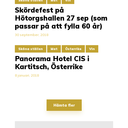
Sköna ställen
Mat
Vin
Skördefest på
Hötorgshallen 27 sep (som
passar på att fylla 60 år)
30 september, 2018
Sköna ställen
Mat
Österrike
Vin
Panorama Hotel CIS i
Kartitsch, Österrike
8 januari, 2018
Hämta fler