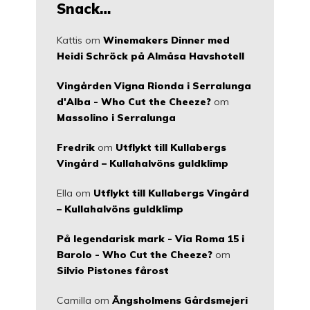
Snack…
Kattis
om
Winemakers Dinner med
Heidi Schröck på Almåsa Havshotell
Vingården Vigna Rionda i Serralunga
d'Alba - Who Cut the Cheeze?
om
Massolino i Serralunga
Fredrik
om
Utflykt till Kullabergs
Vingård – Kullahalvöns guldklimp
Ella
om
Utflykt till Kullabergs Vingård
– Kullahalvöns guldklimp
På legendarisk mark - Via Roma 15 i
Barolo - Who Cut the Cheeze?
om
Silvio Pistones fårost
Camilla
om
Ängsholmens Gårdsmejeri