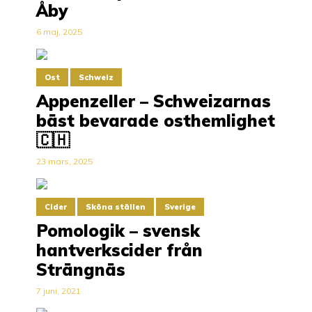
Åby
6 maj, 2025
Ost
Schweiz
Appenzeller – Schweizarnas
bäst bevarade osthemlighet
🇨🇭
23 mars, 2025
Cider
Sköna ställen
Sverige
Pomologik – svensk
hantverkscider från
Strängnäs
7 juni, 2021