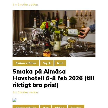
6 månader sedan
Sköna ställen
Dryck
Mat
Smaka på Almåsa
Havshotell 6-8 feb 2026 (till
riktigt bra pris!)
8 månader sedan